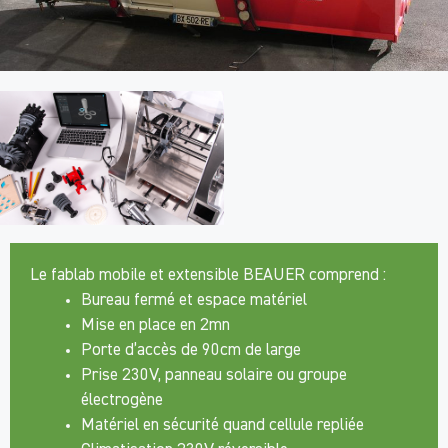
Le fablab mobile et extensible BEAUER comprend :
Bureau fermé et espace matériel
Mise en place en 2mn
Porte d’accès de 90cm de large
Prise 230V, panneau solaire ou groupe
électrogène
Matériel en sécurité quand cellule repliée