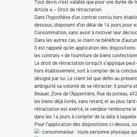
Tout devis n’est valable que pour une durée de t
Article 4 – Droit de rétractation
Dans l’hypothèse d’un contrat conclu hors établ
dessous, disposent d’un délai de 14 jours pour ex
Consommation, sans avoir à motiver leur décisio
Dans les autres cas, le client ne bénéficie d’aucun
Il est rappelé qu’en application des disposition
les contrats « de fourniture de biens confectio
Le droit de rétractation lorsqu’il s’applique peu
hors établissement, soit à compter de la conclusio
désigné par lui. Le client tel que défini au prés
ambiguïté sa volonté de se rétracter. Il pourra ut
Beauer, Zone de l’Appentière, Rue du poteau, 492
les biens déjà livrés, sans retard, et au plus ta
rétractation est exercé, le vendeur rembourse le c
dans les 14 jours à compter de la date à laquelle 
Pour l’application des dispositions ci-dessus, son
consommateur : toute personne physique qui agi