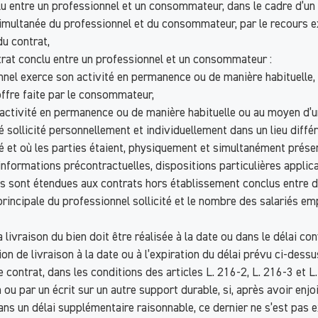
clu entre un professionnel et un consommateur, dans le cadre d’u
imultanée du professionnel et du consommateur, par le recours ex
u contrat,
trat conclu entre un professionnel et un consommateur :
ionnel exerce son activité en permanence ou de manière habituelle
 offre faite par le consommateur,
on activité en permanence ou de manière habituelle ou au moyen d
llicité personnellement et individuellement dans un lieu différe
é et où les parties étaient, physiquement et simultanément prése
’informations précontractuelles, dispositions particulières appli
es sont étendues aux contrats hors établissement conclus entre d
rincipale du professionnel sollicité et le nombre des salariés empl
 livraison du bien doit être réalisée à la date ou dans le délai 
de livraison à la date ou à l’expiration du délai prévu ci-dessus,
e contrat, dans les conditions des articles L. 216-2, L. 216-3 et 
par un écrit sur un autre support durable, si, après avoir enjoi
dans un délai supplémentaire raisonnable, ce dernier ne s’est pas 