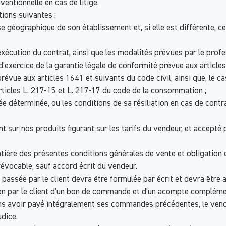
ventionnelle en cas de litige.
ions suivantes :
 géographique de son établissement et, si elle est différente, ce
exécution du contrat, ainsi que les modalités prévues par le profe
d’exercice de la garantie légale de conformité prévue aux articles
évue aux articles 1641 et suivants du code civil, ainsi que, le c
ticles L. 217-15 et L. 217-17 du code de la consommation ;
rée déterminée, ou les conditions de sa résiliation en cas de cont
t sur nos produits figurant sur les tarifs du vendeur, et accept
 entière des présentes conditions générales de vente et obligati
évocable, sauf accord écrit du vendeur.
sée par le client devra être formulée par écrit et devra être acc
ion par le client d’un bon de commande et d’un acompte compléme
s avoir payé intégralement ses commandes précédentes, le vendeu
udice.