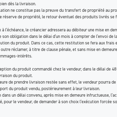
ien dès la livraison.
lation ne constitue pas la preuve du transfert de propriété au prof
réserve de propriété, le retour éventuel des produits livrés se fer
prix à l’échéance, le créancier adressera au débiteur une mise en
e son obligation dans le délai d’un mois à compter de l’envoi de l
ution du produit. Dans ce cas, cette restitution se fera aux frais e
en outre réclamer, à titre de clause pénale, et sans mise en deme
ommages-intérêts.
ception du produit commandé chez le vendeur, dans le délai de 48 
vraison du produit.
ure de prendre livraison restée sans effet, le vendeur pourra de p
port du produit vendu, postérieurement à leur livraison.
ien dans un délai convenu, après mise en demeure infructueuse, l’a
lté, pour le vendeur, de demander à son choix l’exécution forcée so