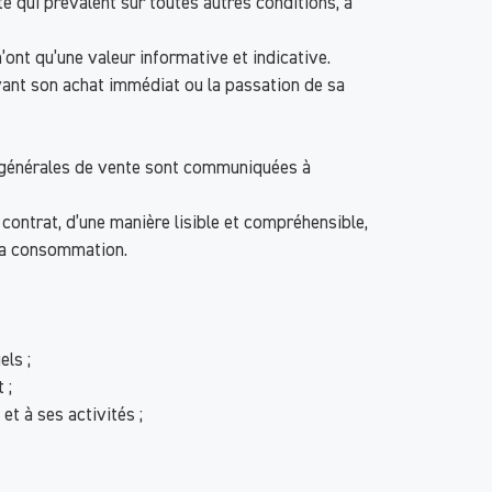
 qui prévalent sur toutes autres conditions, à
ont qu’une valeur informative et indicative.
vant son achat immédiat ou la passation de sa
s générales de vente sont communiquées à
ontrat, d’une manière lisible et compréhensible,
 la consommation.
els ;
 ;
et à ses activités ;