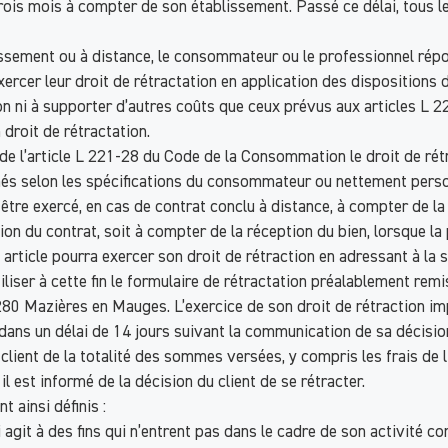
rois mois à compter de son établissement. Passé ce délai, tous le
issement ou à distance, le consommateur ou le professionnel répo
ercer leur droit de rétractation en application des dispositions 
n ni à supporter d’autres coûts que ceux prévus aux articles L 2
 droit de rétractation.
s de l’article L 221-28 du Code de la Consommation le droit de r
nnés selon les spécifications du consommateur ou nettement perso
t-être exercé, en cas de contrat conclu à distance, à compter de la
n du contrat, soit à compter de la réception du bien, lorsque la pr
ent article pourra exercer son droit de rétraction en adressant à l
iliser à cette fin le formulaire de rétractation préalablement remi
80 Mazières en Mauges. L’exercice de son droit de rétraction impli
rd dans un délai de 14 jours suivant la communication de sa décisio
lient de la totalité des sommes versées, y compris les frais de liv
il est informé de la décision du client de se rétracter.
t ainsi définis :
t à des fins qui n’entrent pas dans le cadre de son activité comme