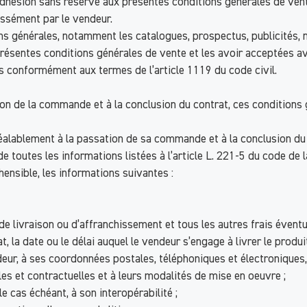
ésion sans réserve aux présentes conditions générales de vente
essément par le vendeur.
 générales, notamment les catalogues, prospectus, publicités, n’
présentes conditions générales de vente et les avoir acceptées a
s conformément aux termes de l’article 1119 du code civil.
ion de la commande et à la conclusion du contrat, ces condition
alablement à la passation de sa commande et à la conclusion du c
e toutes les informations listées à l’article L. 221-5 du code de
ensible, les informations suivantes :
e livraison ou d’affranchissement et tous les autres frais éventu
 la date ou le délai auquel le vendeur s’engage à livrer le produit
deur, à ses coordonnées postales, téléphoniques et électroniques, 
les et contractuelles et à leurs modalités de mise en oeuvre ;
e cas échéant, à son interopérabilité ;